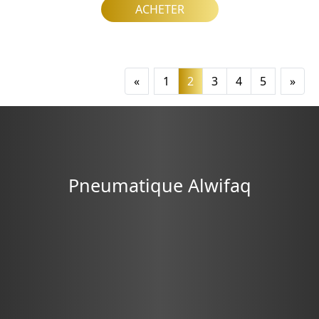
ACHETER
«
1
2
3
4
5
»
Pneumatique Alwifaq